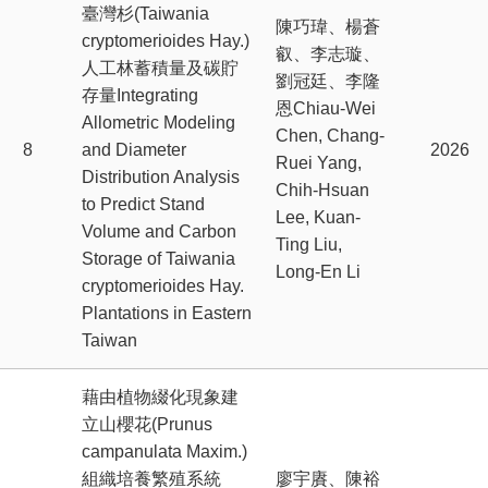
臺灣杉(Taiwania
陳巧瑋、楊蒼
cryptomerioides Hay.)
叡、李志璇、
人工林蓄積量及碳貯
劉冠廷、李隆
存量Integrating
恩Chiau-Wei
Allometric Modeling
Chen, Chang-
8
and Diameter
2026
Ruei Yang,
Distribution Analysis
Chih-Hsuan
to Predict Stand
Lee, Kuan-
Volume and Carbon
Ting Liu,
Storage of Taiwania
Long-En Li
cryptomerioides Hay.
Plantations in Eastern
Taiwan
藉由植物綴化現象建
立山櫻花(Prunus
campanulata Maxim.)
組織培養繁殖系統
廖宇賡、陳裕