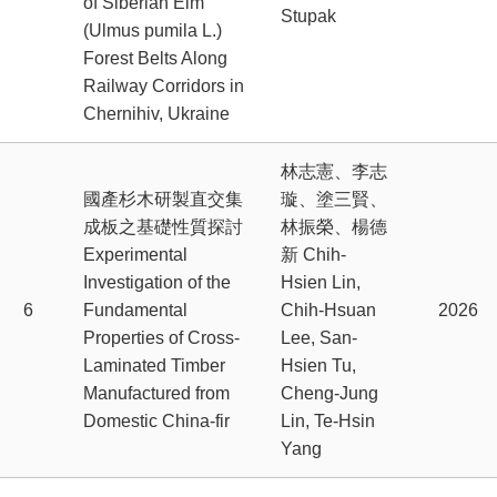
of Siberian Elm
Stupak
(Ulmus pumila L.)
Forest Belts Along
Railway Corridors in
Chernihiv, Ukraine
林志憲、李志
國產杉木研製直交集
璇、塗三賢、
成板之基礎性質探討
林振榮、楊德
Experimental
新 Chih-
Investigation of the
Hsien Lin,
6
Fundamental
Chih-Hsuan
2026
Properties of Cross-
Lee, San-
Laminated Timber
Hsien Tu,
Manufactured from
Cheng-Jung
Domestic China-fir
Lin, Te-Hsin
Yang