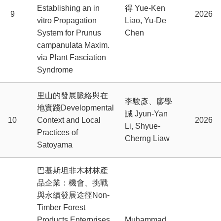
Establishing an in
得 Yue-Ken
9
2026
vitro Propagation
Liao, Yu-De
System for Prunus
Chen
campanulata Maxim.
via Plant Fasciation
Syndrome
里山的發展脈絡與在
李駿彥、廖學
地實踐Developmental
誠 Jyun-Yan
10
Context and Local
2026
Li, Shyue-
Practices of
Cherng Liaw
Satoyama
巴基斯坦非木材林產
品企業：機會、挑戰
與永續發展途徑Non-
Timber Forest
Products Enterprises
Muhammad