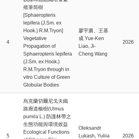
殖筆筒樹
[Sphaeropteris
lepifera (J.Sm. ex
Hook.) R.M.Tryon]
廖宇賡、王基
Vegetative
成 Yue-Ken
4
2026
Propagation of
Liao, Ji-
Sphaeropteris lepifera
Cheng Wang
(J.Sm. ex Hook.)
R.M.Tryon through in
vitro Culture of Green
Globular Bodies
烏克蘭切爾尼戈夫鐵
路廊道榆樹(Ulmus
pumila L.) 防護林帶之
生態功能與環境效益
Oleksandr
Ecological Functions
5
Lukash, Yuliia
2026