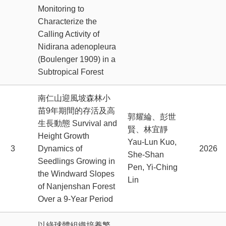
Monitoring to
Characterize the
Calling Activity of
Nidirana adenopleura
(Boulenger 1909) in a
Subtropical Forest
南仁山迎風坡森林小
苗9年期間的存活及高
郭耀綸、彭世
生長動態 Survival and
賢、林宜靜
Height Growth
Yau-Lun Kuo,
3
Dynamics of
2026
She-Shan
Seedlings Growing in
Pen, Yi-Ching
the Windward Slopes
Lin
of Nanjenshan Forest
Over a 9-Year Period
以綠球體組織培養繁