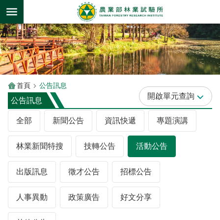
跳到主要內容區塊
首頁
公告訊息
單元查詢
公告訊息
全部
新聞公告
資訊快遞
專題演講
林業新聞特搜
技轉公告
活動公告
出版訊息
徵才公告
招標公告
人事異動
政策廣告
好文分享