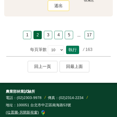
很滿意
1
2
3
4
5
17
...
/
163
每頁筆數
執行
回上一頁
回最上面
農業部林業試驗所
電話：(02)2303-9978
傳真：(02)2314-2234
地址：100051 台北市中正區南海路53號
(位置圖-另開新視窗)