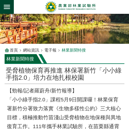
跳到主要內容區塊
首頁
網站資訊
電子報
林業新聞特搜
林業新聞特搜
受脅植物保育再推進 林保署新竹「小小綠
手指2.0」培力在地扎根校園
【勁報/記者羅蔚舟/新竹報導】
「小小綠手指2.0」課程5月9日開課囉！林業保育
署新竹分署致力落實《生物多樣性公約》三大核心
目標，積極推動竹苗淺山受脅植物在地保種與異地
復育工作。111年攜手林業試驗所，在苗栗縣通霄