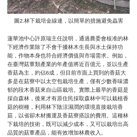
圖2.林下栽培金線連，以簡單的措施避免蟲害
蓮華池中心許原瑞主任說明，通過農委會核准的林
下經濟作業除了不會干擾林木生長與水土保持功
能，作物本身也符合經濟價值與市場需求。例如，
在臺灣菇蕈類產業的年產值將近百億元，並以生產
香菇為主，約佔6成，但目前市面上買到的香菇大
多是在菇寮中以太空包栽培生產，僅有少數香味濃
郁的段木香菇來自山區栽培。實際上最早的香菇是
採自森林，後來才有原住民採取森林中可以栽植香
菇的樹種，利用林下陰涼濕潤的環境直接栽培香
菇，以省卻木材搬運及香菇寮搭設的費用。這種林
下栽培的技術，既可以減少成本，又可以栽培出高
品質的菇蕈產品，能有效增加林農收入。