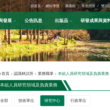
回首頁
網站導覽
圖書館
常見問答
雙語
與發展
公告訊息
出版品
研發成果與資
首頁
認識林試所
業務職掌
本組人員研究領域及負責業務
本組人員研究領域及負責業務
全部
技術單位
研究中心
行政單位