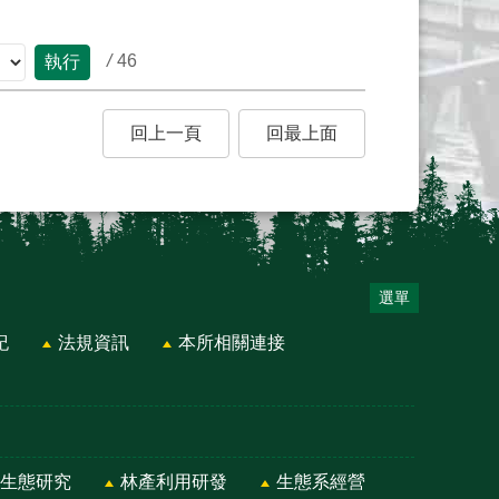
/
46
執行
回上一頁
回最上面
選單
紀
法規資訊
本所相關連接
生態研究
林產利用研發
生態系經營