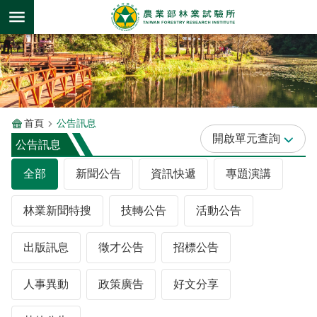
跳到主要內容區塊
首頁
公告訊息
單元查詢
公告訊息
全部
新聞公告
資訊快遞
專題演講
林業新聞特搜
技轉公告
活動公告
出版訊息
徵才公告
招標公告
人事異動
政策廣告
好文分享