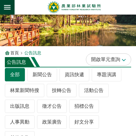
跳到主要內容區塊
首頁
公告訊息
單元查詢
公告訊息
全部
新聞公告
資訊快遞
專題演講
林業新聞特搜
技轉公告
活動公告
出版訊息
徵才公告
招標公告
人事異動
政策廣告
好文分享