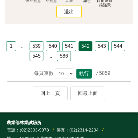
很不滿意
不滿意
普通
滿意
很滿意
1
539
540
541
542
543
544
...
545
586
...
/
5859
每頁筆數
執行
回上一頁
回最上面
農業部林業試驗所
電話：(02)2303-9978
傳真：(02)2314-2234